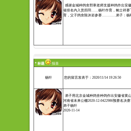
感谢金城种鸽舍邢寒老师支援种鸽作出安徽省黄
省排名内入赏四羽……杨叶作育，鲍士祥赛飞，
育，父子鸽舍陈沐岩参赛…………弟子：杨
* 标题
报喜
杨叶
您的留言发表于：2020/11/14 19:26:50
弟子用北京金城种鸽舍种鸽作出安徽省黄山杯18区
河南省未来公棚2020-12-0422986预
弟子杨叶
2020-11-14