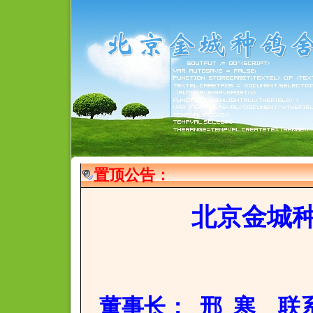
置顶公告：
北京金城
董事长
： 邢 寒 联系电