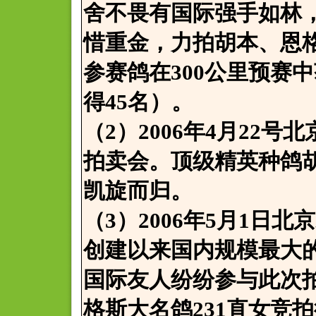
舍不畏有国际强手如林
惜重金，力拍胡本、恩
参赛鸽在300公里预赛中
得45名）。
（2）2006年4月22
拍卖会。顶级精英种鸽
凯旋而归。
（3）2006年5月1日
创建以来国内规模最大
国际友人纷纷参与此次
格斯大名鸽231直女竞