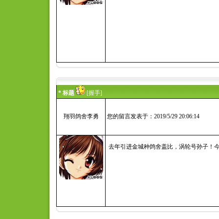
* 标题
[握手]
翔羽鸽舍李勇
您的留言发表于：2019/5/29 20:06:14
去年引进金城种鸽舍盖比，涡轮号孙子！今