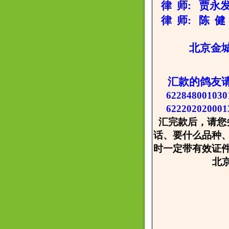
律 师: 贾永发 
律 师: 陈 健 
北京金城种鸽
汇款的鸽友
622848001
62220202000
汇完款后，请您
话、要什么品种
时一定带有效证
北京金城
2008