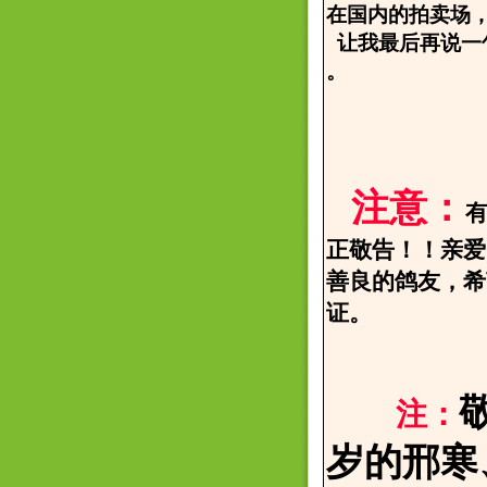
在国内的拍卖场
让我最后再说一
。
2006.
邢寒
注意：
正敬告！！亲爱
善良的鸽友，希
证。
注：
岁的邢寒