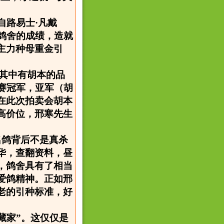
来自路易士·凡戴
鸽舍的成绩，造就
主力种母重金引
，其中有胡本的品
赛冠军，亚军（胡
在此次拍卖会胡本
高价位，邢寒先生
名鸽背后不是真杀
华，查翻资料，昼
，鸽舍具有了相当
爱鸽精神。正如邢
老的引种标准，好
藏家”。这仅仅是