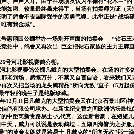
哨声、声声入耳。由于在场朋友认为本棚有“花木兰”的
未能如愿。较量最终虽未得手，当场有拍卖师为证（天
证明了鸽舍不畏国际强手的英勇气魄。此举正是“战场
唯有我金城”。
5月2号惠翔园公棚举办一场别开声面的拍卖会。 “钻石王
在竞拍中，鸽舍又再次出 巨金把钻石家族的主力王牌
1月26号河北影视赛鸽公棚。
26号河北影视赛鸽公棚凡戴克的大型拍卖会。在场的许多
见邢老到场，感慨万分，不禁又自言自语，看来我们又
再次又把当场的龙头鸽精品“所向无敌”直子（5万起
是最年轻的晚生子是绝版珍藏。
06年12月31日凡戴克的大型拍卖会又在北京石景山区(
微信鸽有限公司承办。在新世纪交替之间欧洲鸽坛最炫
普的中距离新贵路易士·凡代克。这位新贵豪，在短短
日中天，威力可以说是轰动鸽坛，五湖四海皆为之折服
曼”的黄金女朗就是路易士·凡戴克的“所向无敌”那一