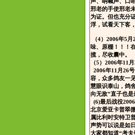
声、呐喊声、口
邢老的手使邢老
为证。但也充分
浮，试看天下客，
（4）2006年
味、原棚！！！
揽，尽收囊中。
（5）2006年1
2006年11月
容，众多鸽友一
慧眼识泰山，鸽舍
向无敌”直子也
(6)最后战役20
北京爱亚卡普翠
属比利时安特卫
声势可以说是如
大家都知道“考夫