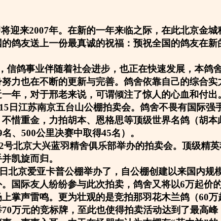
即将迎来2007年。在新的一年来临之际，在此北京金
国的鸽友送上一份最真诚的祝福：预祝全国的鸽友在新
，信鸽事业伴随着社会进步，也正在快速发展，本鸽
身努力也在不断的更新与完善。鸽舍依靠自己的综合实
近一年，对于邢老来说，可谓倾注了惊人的心血和付出
12月15日江苏南京五台山公棚拍卖会。鸽舍不畏有国际
不惜重金，力拍胡本、恩格思等顶级世界名鸽（胡本此
9名、500公里决赛中取得45名）。
4月22号北京大兴蓝羽精舍俱乐部举办的拍卖会。顶级精
手并凯旋而归。
5月1日北京爱亚卡普公棚举办了，自公棚创建以来国内规
。国际友人纷纷参与此次拍卖，鸽舍又将以6万起价的
场上掌声雷鸣。更为壮观的是竞拍那羽花木兰鸽（60万
举70万元的竞标牌，至此也使得拍卖活动达到了最高峰