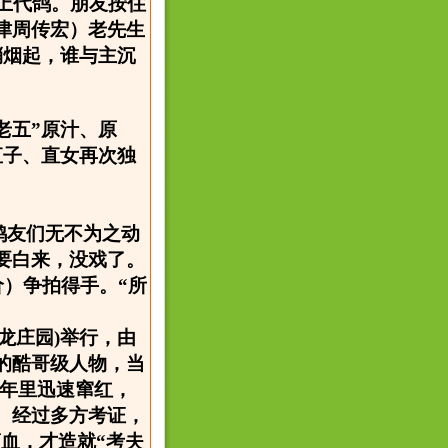
上代鸽。朋友按住
津周传宏）老先生
硝烟起，谁与主沉
老五”原汁、原
直子、直女再次独
鸽友们无不为之动
要白来，没戏了。
价）争拍得手。“所
神龙庄园)举行，由
的酷哥级人物，当
几年里迅速窜红，
。经过多方考证，
滴血，才造就“考夫