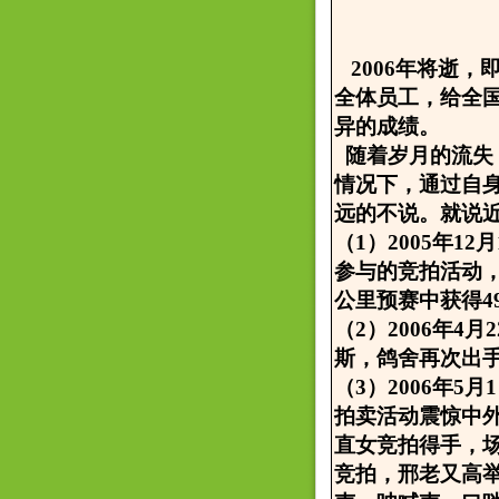
2006年将逝，
全体员工，给全
异的成绩。
随着岁月的流失
情况下，通过自
远的不说。就说
（1）2005年
参与的竞拍活动，
公里预赛中获得4
（2）2006年
斯，鸽舍再次出
（3）2006年
拍卖活动震惊中外
直女竞拍得手，
竞拍，邢老又高