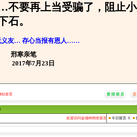
…不要再上当受骗了，阻止小
下石。
义友… 存心当报有恩人……
亲笔
年7月23日
网站首页
6
欢迎访问金城种鸽舍留言本...
■
今日留言: 0
■