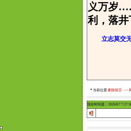
义万岁…
利，落井
立志莫交无
邢寒
2017
*
当前位置:
删除留言 -->
现在时间是：2026/8/7 7:27:3