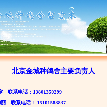
北京金城种鸽舍主要负责人
寒 联系电话：13801350299
 联系电话： 15101588837