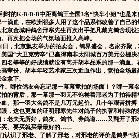
比利时的K·B·D·B中距离鸽王全国3名“快车小姐”也是
的那一滴血，在欧洲很多人用了这个品系都改善了自己的
以北京金城种鸽舍邢寒先生再次出手把凡戴克鸽舍现役
动。再次把会场的气氛场面推入高峰。
1月1日，北京飙友举办的拍卖会，鸽界盛会，名家齐聚
，美国“大卫克劳辛”已赢得南非太阳城百万美元公棚决
，四名等等的好成绩就没有离开胡本品系的那一滴血。
最高辈份、胡本年轻艺术家三次近血作出，竞拍全场最
巨金拿下。
件。哪位鸽友会忘记那一幕幕竞拍的场面！？哪一幕
竞拍的背后，那一幕那一羽无不饱尝着邢老为了拍得精
心血。那一羽大名鸽不是几万元起价。几十年艰苦拼搏
慧眼，这也更加的证明邢寒先生对鸽子的执著和特殊的
曰：老夫无所好，鸽友、鸽书、养鸽道……又翻开了邢
不买、要买就买最最好的……
们认识了邢老、了解了邢老，对邢老的评价是鸽界“收