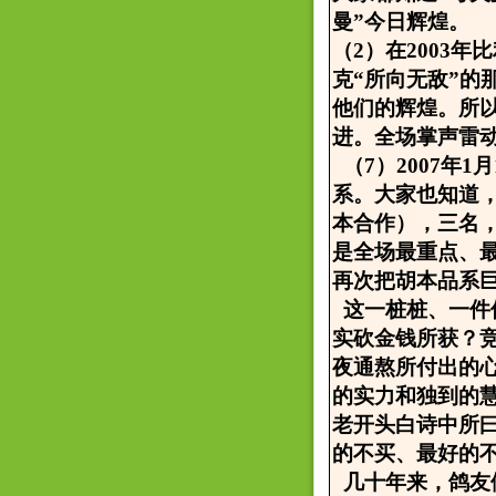
曼”今日辉煌。
（2）在2003年
克“所向无敌”
他们的辉煌。所
进。全场掌声雷
（7）2007年
系。大家也知道
本合作），三名
是全场最重点、
再次把胡本品系
这一桩桩、一件
实砍金钱所获？
夜通熬所付出的
的实力和独到的
老开头白诗中所
的不买、最好的
几十年来，鸽友