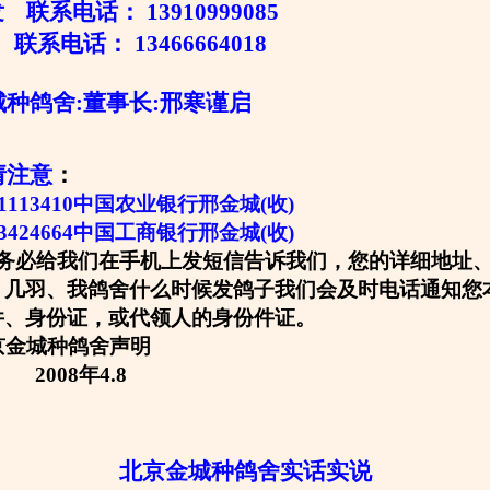
联系电话： 13910999085
联系电话： 13466664018
舍:董事长:邢寒谨启
请注意
：
0301113410中国农业银行邢金城(收)
13424664中国工商银行邢金城(收)
务必给我们在手机上发短信告诉我们，您的详细地址
、几羽、我鸽舍什么时候发鸽子我们会及时电话通知您
件、身份证，或代领人的身份件证。
种鸽舍声明
年4.8
北京金城种鸽舍实话实说