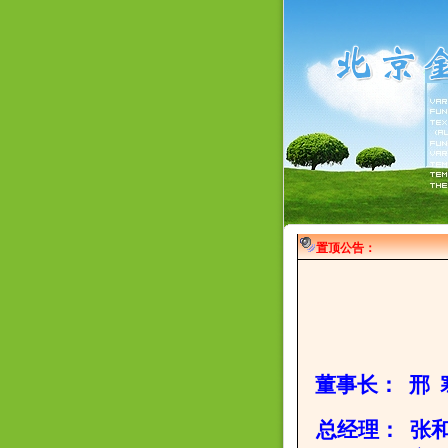
置顶公告：
董事长
： 邢 
总经理： 张和丽