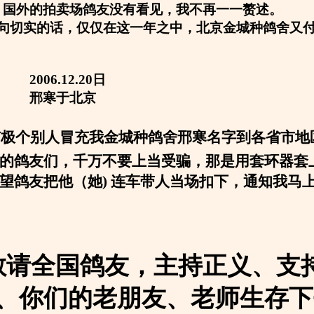
，国外的拍卖场鸽友没有看见，我不再一一赘述。
句切实的话，仅仅在这一年之中，北京金城种鸽舍又付巨
12.20日
于北京
有极个别人冒充我金城种鸽舍邢寒名字到各省市地
的鸽友们，千万不要上当受骗，那是用套环器套
望鸽友把他（她
) 连车带人当场扣下，通知我马
敬请全国鸽友，主持正义、支
、你们的老朋友、老师生存下