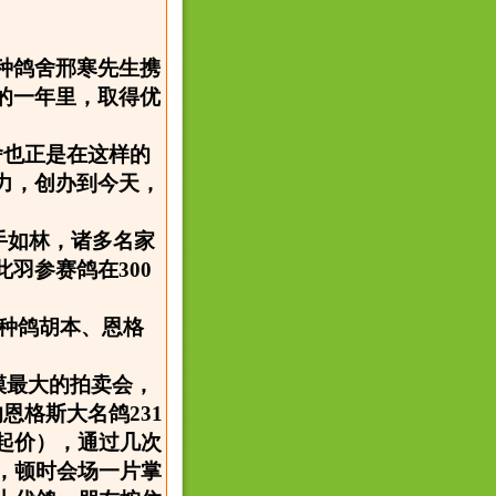
城种鸽舍邢寒先生携
的一年里，取得优
舍也正是在这样的
力，创办到今天，
。
强手如林，诸多名家
羽参赛鸽在300
英种鸽胡本、恩格
模最大的拍卖会，
恩格斯大名鸽231
起价），通过几次
，顿时会场一片掌