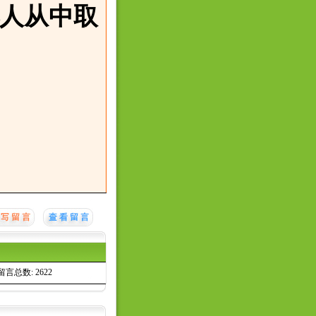
人从中取
留言总数: 2622