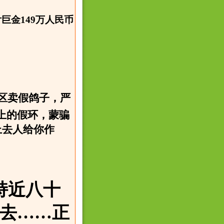
金149万人民币
区卖假鸽子，严
上的假环，蒙骗
上去人给你作
持近八十
去……正