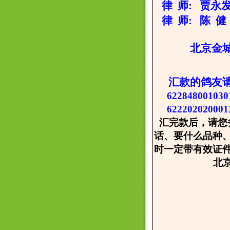
律 师: 贾永发 
律 师: 陈 健 
北京金城种鸽
汇款的鸽友
622848001
62220202000
汇完款后，请您
话、要什么品种
时一定带有效证
北京金城
2008