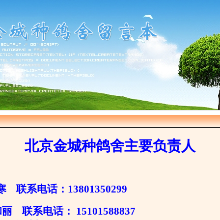
北京金城种鸽舍主要负责人
寒 联系电话：13801350299
 联系电话： 15101588837