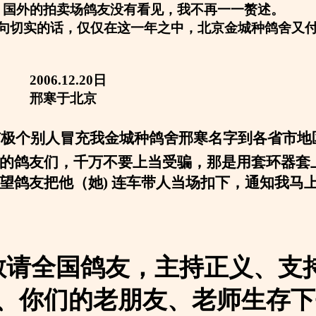
，国外的拍卖场鸽友没有看见，我不再一一赘述。
句切实的话，仅仅在这一年之中，北京金城种鸽舍又付巨
12.20日
于北京
有极个别人冒充我金城种鸽舍邢寒名字到各省市地
的鸽友们，千万不要上当受骗，那是用套环器套
望鸽友把他（她
) 连车带人当场扣下，通知我马
敬请全国鸽友，主持正义、支
、你们的老朋友、老师生存下