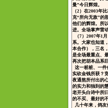
曼”今日辉煌。
（2）在2003年
克“所向无敌”
他们的辉煌。所
进。全场掌声雷
（7）2007年
系。大家也知道
本合作），三名
是全场最重点、
再次把胡本品系
这一桩桩、一件
实砍金钱所获？
夜通熬所付出的
的实力和独到的
老开头白诗中所
的不买、最好的
几十年来，鸽友