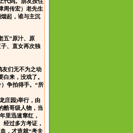
上代鸽。朋友按住
津周传宏）老先生
硝烟起，谁与主沉
老五”原汁、原
直子、直女再次独
鸽友们无不为之动
要白来，没戏了。
价）争拍得手。“所
神龙庄园)举行，由
的酷哥级人物，当
几年里迅速窜红，
。经过多方考证，
滴血，才造就“考夫