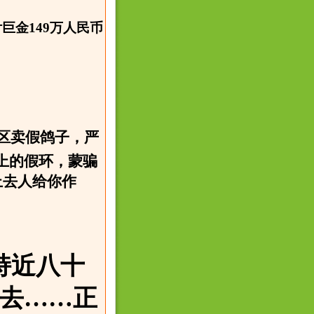
金149万人民币
区卖假鸽子，严
上的假环，蒙骗
上去人给你作
持近八十
去……正