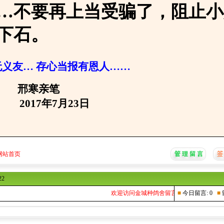
…不要再上当受骗了，阻止小
下石。
义友… 存心当报有恩人……
亲笔
年7月23日
网站首页
22
欢迎访问金城种鸽舍留言本...
■
今日留言: 0
■