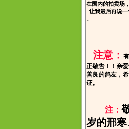
在国内的拍卖场
让我最后再说一
。
2006.
邢寒
注意：
正敬告！！亲爱
善良的鸽友，希
证。
注：
岁的邢寒