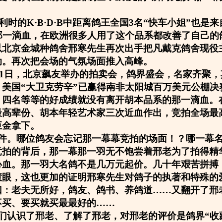
比利时的K·B·D·B中距离鸽王全国3名“快车小姐”也是
的那一滴血，在欧洲很多人用了这个品系都改善了自己的
以北京金城种鸽舍邢寒先生再次出手把凡戴克鸽舍现役
动。再次把会场的气氛场面推入高峰。
1月1日，北京飙友举办的拍卖会，鸽界盛会，名家齐聚
，美国“大卫克劳辛”已赢得南非太阳城百万美元公棚决
，四名等等的好成绩就没有离开胡本品系的那一滴血。
最高辈份、胡本年轻艺术家三次近血作出，竞拍全场最
巨金拿下。
件。哪位鸽友会忘记那一幕幕竞拍的场面！？哪一幕
竞拍的背后，那一幕那一羽无不饱尝着邢老为了拍得精
心血。那一羽大名鸽不是几万元起价。几十年艰苦拼搏
慧眼，这也更加的证明邢寒先生对鸽子的执著和特殊的
曰：老夫无所好，鸽友、鸽书、养鸽道……又翻开了邢
不买、要买就买最最好的……
们认识了邢老、了解了邢老，对邢老的评价是鸽界“收