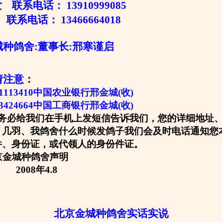
联系电话： 13910999085
联系电话： 13466664018
舍:董事长:邢寒谨启
请注意
：
0301113410中国农业银行邢金城(收)
13424664中国工商银行邢金城(收)
务必给我们在手机上发短信告诉我们，您的详细地址
、几羽、我鸽舍什么时候发鸽子我们会及时电话通知您
件、身份证，或代领人的身份件证。
种鸽舍声明
年4.8
北京金城种鸽舍实话实说