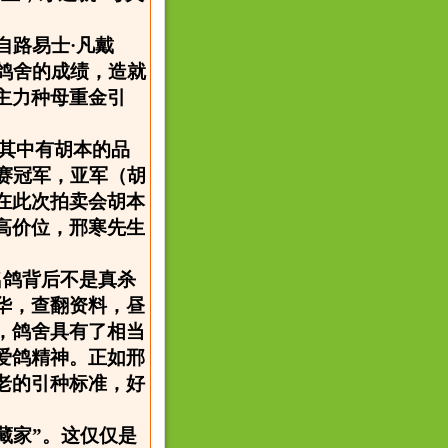
来自路易士·凡戴
鸽舍的成绩，造就
主力种母重金引
，其中有胡本的品
赛冠军，亚军（胡
在此次拍卖会胡本
高价位，邢寒先生
名鸽背后不是真杀
华，查翻资料，昼
，鸽舍具有了相当
爱鸽精神。正如邢
老的引种标准，好
藏家”。这仅仅是