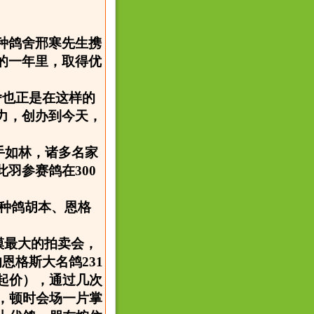
城种鸽舍邢寒先生携
的一年里，取得优
舍也正是在这样的
力，创办到今天，
。
强手如林，诸多名家
羽参赛鸽在300
英种鸽胡本、恩格
模最大的拍卖会，
恩格斯大名鸽231
起价），通过几次
，顿时会场一片掌