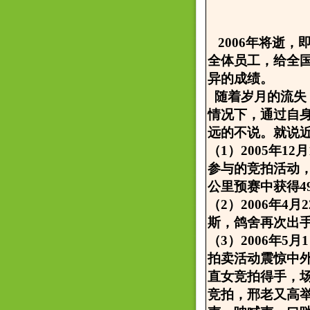
2006年将逝，
全体员工，给全
异的成绩。
随着岁月的流失
情况下，通过自
远的不说。就说
（1）2005年
参与的竞拍活动，
公里预赛中获得4
（2）2006年
斯，鸽舍再次出
（3）2006年
拍卖活动震惊中外
直女竞拍得手，
竞拍，邢老又高