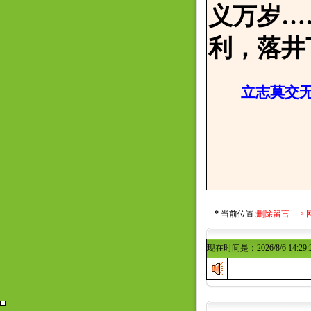
义万岁…
利，落井
立志莫交无
邢寒
2017
*
当前位置:
删除留言 -->
现在时间是：2026/8/6 14:29: