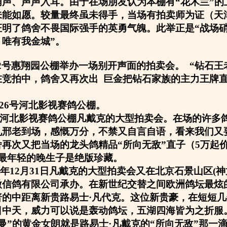
哨声、声声入耳。由于在场朋友认为本棚有“花木兰”的
未能如愿。较量最终虽未得手，当场有拍卖师为证（天
证明了鸽舍不畏国际强手的英勇气魄。此举正是“战场
唯有我金城”。
5月2号惠翔园公棚举办一场别开声面的拍卖会。 “钻石王
在竞拍中，鸽舍又再次出 巨金把钻石家族的主力王牌
1月26号河北影视赛鸽公棚。
26号河北影视赛鸽公棚凡戴克的大型拍卖会。在场的许多
见邢老到场，感慨万分，不禁又自言自语，看来我们又
再次又把当场的龙头鸽精品“所向无敌”直子（5万起
是最年轻的晚生子是绝版珍藏。
06年12月31日凡戴克的大型拍卖会又在北京石景山区(
微信鸽有限公司承办。在新世纪交替之间欧洲鸽坛最炫
普的中距离新贵路易士·凡代克。这位新贵豪，在短短
日中天，威力可以说是轰动鸽坛，五湖四海皆为之折服
曼”的黄金女朗就是路易士·凡戴克的“所向无敌”那一