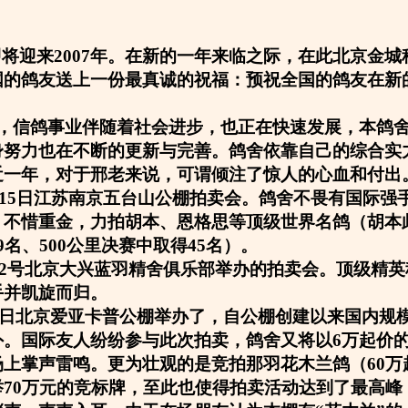
即将迎来2007年。在新的一年来临之际，在此北京金
国的鸽友送上一份最真诚的祝福：预祝全国的鸽友在新
，信鸽事业伴随着社会进步，也正在快速发展，本鸽
身努力也在不断的更新与完善。鸽舍依靠自己的综合实
近一年，对于邢老来说，可谓倾注了惊人的心血和付出
12月15日江苏南京五台山公棚拍卖会。鸽舍不畏有国际
不惜重金，力拍胡本、恩格思等顶级世界名鸽（胡本此
9名、500公里决赛中取得45名）。
4月22号北京大兴蓝羽精舍俱乐部举办的拍卖会。顶级精
手并凯旋而归。
5月1日北京爱亚卡普公棚举办了，自公棚创建以来国内规
。国际友人纷纷参与此次拍卖，鸽舍又将以6万起价的
场上掌声雷鸣。更为壮观的是竞拍那羽花木兰鸽（60万
举70万元的竞标牌，至此也使得拍卖活动达到了最高峰