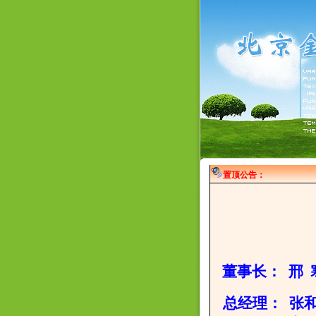
置顶公告：
董事长
： 邢 
总经理： 张和丽