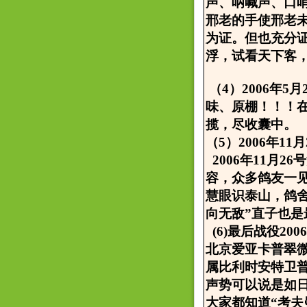
声、呐喊声、口
邢老的手使邢老
为证。但也充分
浮，试看天下客，
（4）2006年
味、原棚！！！
揽，尽收囊中。
（5）2006年1
2006年11月
容，众多鸽友一
慧眼识泰山，鸽舍
向无敌”直子也
(6)最后战役20
北京爱亚卡普翠
属比利时安特卫
声势可以说是如
大家都知道“考夫