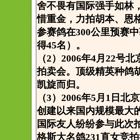
舍不畏有国际强手如林
惜重金，力拍胡本、恩
参赛鸽在300公里预赛中
得45名）。
（2）2006年4月22
拍卖会。顶级精英种鸽
凯旋而归。
（3）2006年5月1日
创建以来国内规模最大
国际友人纷纷参与此次
格斯大名鸽231直女竞