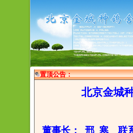
置顶公告：
北京金城
董事长
： 邢 寒 联系电