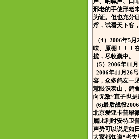
声、呐喊声、口
邢老的手使邢老
为证。但也充分
浮，试看天下客，
（4）2006年
味、原棚！！！
揽，尽收囊中。
（5）2006年1
2006年11月
容，众多鸽友一
慧眼识泰山，鸽舍
向无敌”直子也
(6)最后战役20
北京爱亚卡普翠
属比利时安特卫
声势可以说是如
大家都知道“考夫