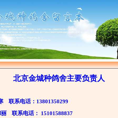
北京金城种鸽舍主要负责人
寒 联系电话：13801350299
 联系电话： 15101588837