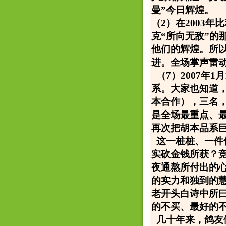
曼”今日辉煌。
（2）在2003年
克“所向无敌”
他们的辉煌。所
进。全场掌声雷
（7）2007年
系。大家也知道
本合作），三名
是全场最重点、
再次把胡本品系
这一桩桩、一件
实砍金钱所获？
夜通熬所付出的
的实力和独到的
老开头白诗中所
的不买、最好的
几十年来，鸽友