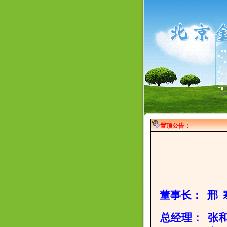
置顶公告：
董事长
： 邢 
总经理： 张和丽