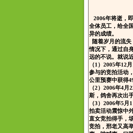
2006年将逝，
全体员工，给全
异的成绩。
随着岁月的流失
情况下，通过自
远的不说。就说
（1）2005年
参与的竞拍活动，
公里预赛中获得4
（2）2006年
斯，鸽舍再次出
（3）2006年
拍卖活动震惊中外
直女竞拍得手，
竞拍，邢老又高