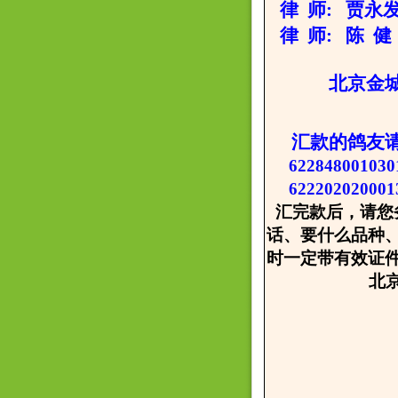
律 师: 贾永发 
律 师: 陈 健 
北京金城种鸽
汇款的鸽友
622848001
62220202000
汇完款后，请您
话、要什么品种
时一定带有效证
北京金城
2008