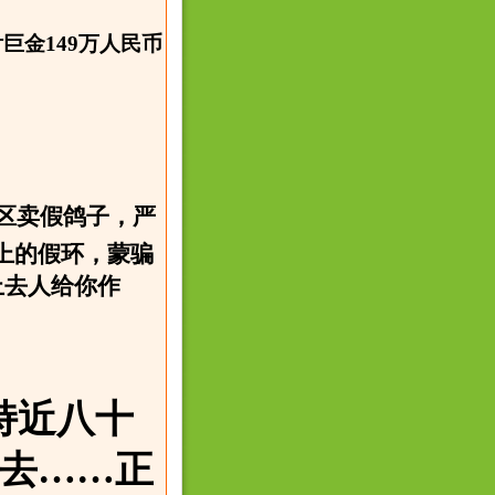
金149万人民币
区卖假鸽子，严
上的假环，蒙骗
上去人给你作
持近八十
去……正