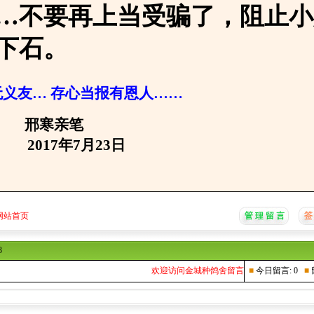
…不要再上当受骗了，阻止小
下石。
义友… 存心当报有恩人……
亲笔
年7月23日
网站首页
3
欢迎访问金城种鸽舍留言本...
■
今日留言: 0
■