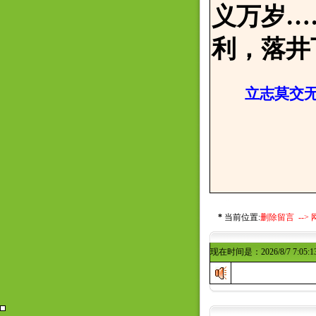
义万岁…
利，落井
立志莫交无
邢寒
2017
*
当前位置:
删除留言 -->
现在时间是：2026/8/7 7:05:1