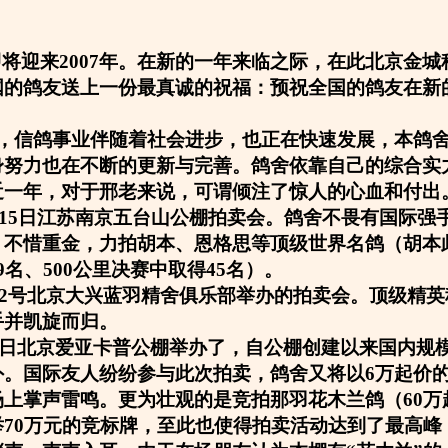
即将迎来2007年。在新的一年来临之际，在此北京金
国的鸽友送上一份最真诚的祝福：预祝全国的鸽友在新
，信鸽事业伴随着社会进步，也正在快速发展，本鸽
身努力也在不断的更新与完善。鸽舍依靠自己的综合实
近一年，对于邢老来说，可谓倾注了惊人的心血和付出
12月15日江苏南京五台山公棚拍卖会。鸽舍不畏有国际
不惜重金，力拍胡本、恩格思等顶级世界名鸽（胡本此
9名、500公里决赛中取得45名）。
4月22号北京大兴蓝羽精舍俱乐部举办的拍卖会。顶级精
手并凯旋而归。
5月1日北京爱亚卡普公棚举办了，自公棚创建以来国内规
。国际友人纷纷参与此次拍卖，鸽舍又将以6万起价的
场上掌声雷鸣。更为壮观的是竞拍那羽花木兰鸽（60万
举70万元的竞标牌，至此也使得拍卖活动达到了最高峰