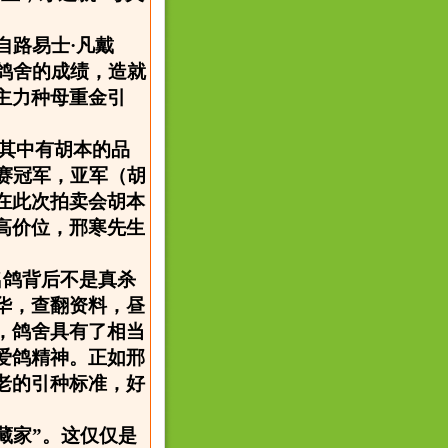
来自路易士·凡戴
鸽舍的成绩，造就
主力种母重金引
，其中有胡本的品
赛冠军，亚军（胡
在此次拍卖会胡本
高价位，邢寒先生
名鸽背后不是真杀
华，查翻资料，昼
，鸽舍具有了相当
爱鸽精神。正如邢
老的引种标准，好
藏家”。这仅仅是