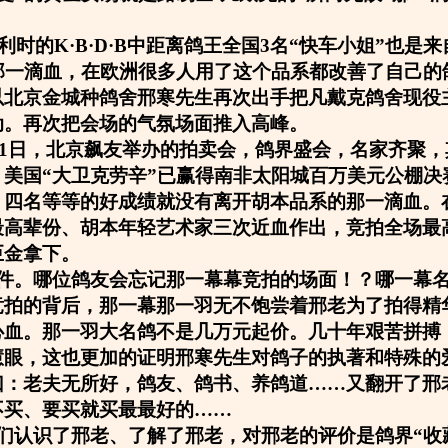
比利时的K·B·D·B中距离鸽王全国3名“快车小姐”也是
的那一滴血，在欧洲很多人用了这个品系都改善了自己的
以北京金城种鸽舍邢寒先生再次出手把凡戴克鸽舍现役
动。再次把会场的气氛场面推入高峰。
1月1日，北京飙友举办的拍卖会，鸽界盛会，名家齐聚
，美国“大卫克劳辛”已赢得南非太阳城百万美元公棚决
，四名等等的好成绩就没有离开胡本品系的那一滴血。
最高辈份、胡本年轻艺术家三次近血作出，竞拍全场最
巨金拿下。
件。哪位鸽友会忘记那一幕幕竞拍的场面！？哪一幕
竞拍的背后，那一幕那一羽无不饱尝着邢老为了拍得精
心血。那一羽大名鸽不是几万元起价。几十年艰苦拼搏
慧眼，这也更加的证明邢寒先生对鸽子的执著和特殊的
曰：老夫无所好，鸽友、鸽书、养鸽道……又翻开了邢
不买、要买就买最最好的……
们认识了邢老、了解了邢老，对邢老的评价是鸽界“收