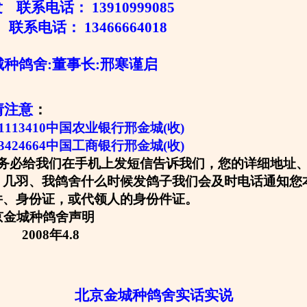
联系电话： 13910999085
联系电话： 13466664018
舍:董事长:邢寒谨启
请注意
：
0301113410中国农业银行邢金城(收)
13424664中国工商银行邢金城(收)
务必给我们在手机上发短信告诉我们，您的详细地址
、几羽、我鸽舍什么时候发鸽子我们会及时电话通知您
件、身份证，或代领人的身份件证。
种鸽舍声明
年4.8
北京金城种鸽舍实话实说