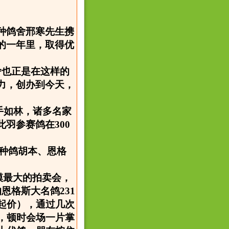
城种鸽舍邢寒先生携
的一年里，取得优
舍也正是在这样的
力，创办到今天，
。
强手如林，诸多名家
羽参赛鸽在300
英种鸽胡本、恩格
模最大的拍卖会，
恩格斯大名鸽231
起价），通过几次
，顿时会场一片掌