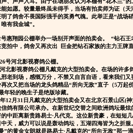
哨声、声声入耳。由于在场朋友认为本棚有“花木兰”的
未能如愿。较量最终虽未得手，当场有拍卖师为证（天
证明了鸽舍不畏国际强手的英勇气魄。此举正是“战场
唯有我金城”。
5月2号惠翔园公棚举办一场别开声面的拍卖会。 “钻石王
在竞拍中，鸽舍又再次出 巨金把钻石家族的主力王牌
1月26号河北影视赛鸽公棚。
26号河北影视赛鸽公棚凡戴克的大型拍卖会。在场的许多
见邢老到场，感慨万分，不禁又自言自语，看来我们又
再次又把当场的龙头鸽精品“所向无敌”直子（5万起
是最年轻的晚生子是绝版珍藏。
06年12月31日凡戴克的大型拍卖会又在北京石景山区(
微信鸽有限公司承办。在新世纪交替之间欧洲鸽坛最炫
普的中距离新贵路易士·凡代克。这位新贵豪，在短短
日中天，威力可以说是轰动鸽坛，五湖四海皆为之折服
曼”的黄金女朗就是路易士·凡戴克的“所向无敌”那一