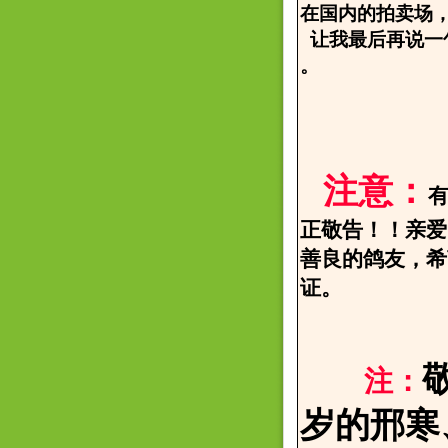
在国内的拍卖场
让我最后再说一
。
2006.
邢寒
注意：
正敬告！！亲爱
善良的鸽友，希
证。
注：
岁的邢寒