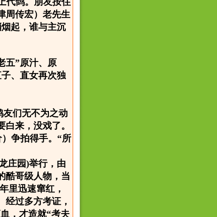
上代鸽。朋友按住
津周传宏）老先生
硝烟起，谁与主沉
老五”原汁、原
直子、直女再次独
鸽友们无不为之动
要白来，没戏了。
价）争拍得手。“所
神龙庄园)举行，由
的酷哥级人物，当
几年里迅速窜红，
。经过多方考证，
滴血，才造就“考夫