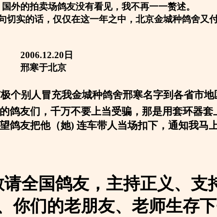
，国外的拍卖场鸽友没有看见，我不再一一赘述。
句切实的话，仅仅在这一年之中，北京金城种鸽舍又付巨
12.20日
于北京
有极个别人冒充我金城种鸽舍邢寒名字到各省市地
的鸽友们，千万不要上当受骗，那是用套环器套
望鸽友把他（她
) 连车带人当场扣下，通知我马
敬请全国鸽友，主持正义、支
、你们的老朋友、老师生存下