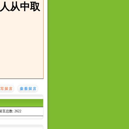
人从中取
留言总数: 2622