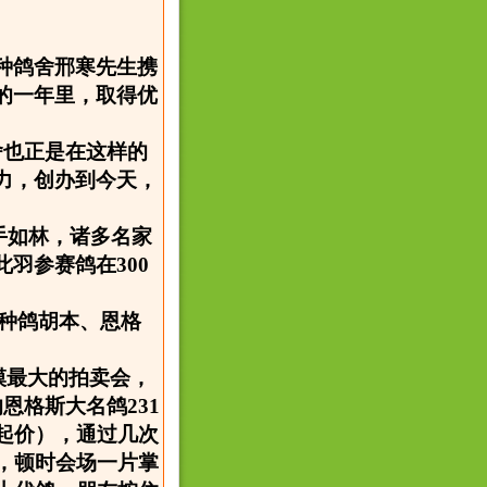
城种鸽舍邢寒先生携
的一年里，取得优
舍也正是在这样的
力，创办到今天，
。
强手如林，诸多名家
羽参赛鸽在300
英种鸽胡本、恩格
模最大的拍卖会，
恩格斯大名鸽231
起价），通过几次
，顿时会场一片掌