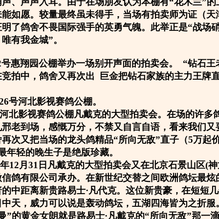
哨声、声声入耳。由于在场朋友认为本棚有“花木兰”的
未能如愿。较量最终虽未得手，当场有拍卖师为证（天
证明了鸽舍不畏国际强手的英勇气魄。此举正是“战场
唯有我金城”。
5月2号惠翔园公棚举办一场别开声面的拍卖会。 “钻石王
在竞拍中，鸽舍又再次出 巨金把钻石家族的主力王牌
1月26号河北影视赛鸽公棚。
26号河北影视赛鸽公棚凡戴克的大型拍卖会。在场的许多
见邢老到场，感慨万分，不禁又自言自语，看来我们又
再次又把当场的龙头鸽精品“所向无敌”直子（5万起
是最年轻的晚生子是绝版珍藏。
06年12月31日凡戴克的大型拍卖会又在北京石景山区(
微信鸽有限公司承办。在新世纪交替之间欧洲鸽坛最炫
普的中距离新贵路易士·凡代克。这位新贵豪，在短短
日中天，威力可以说是轰动鸽坛，五湖四海皆为之折服
曼”的黄金女朗就是路易士·凡戴克的“所向无敌”那一