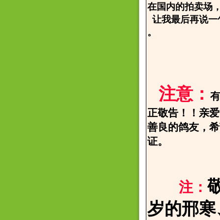
在国内的拍卖场
让我最后再说一
。
2006.
邢寒
注意：
正敬告！！亲爱
善良的鸽友，希
证。
注：
岁的邢寒