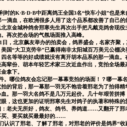
比利时的K·B·D·B中距离鸽王全国3名“快车小姐”也是
的那一滴血，在欧洲很多人用了这个品系都改善了自己的
以北京金城种鸽舍邢寒先生再次出手把凡戴克鸽舍现役
动。再次把会场的气氛场面推入高峰。
1月1日，北京飙友举办的拍卖会，鸽界盛会，名家齐聚
，美国“大卫克劳辛”已赢得南非太阳城百万美元公棚决
，四名等等的好成绩就没有离开胡本品系的那一滴血。
最高辈份、胡本年轻艺术家三次近血作出，竞拍全场最
巨金拿下。
件。哪位鸽友会忘记那一幕幕竞拍的场面！？哪一幕
竞拍的背后，那一幕那一羽无不饱尝着邢老为了拍得精
心血。那一羽大名鸽不是几万元起价。几十年艰苦拼搏
慧眼，这也更加的证明邢寒先生对鸽子的执著和特殊的
曰：老夫无所好，鸽友、鸽书、养鸽道……又翻开了邢
不买、要买就买最最好的……
们认识了邢老、了解了邢老，对邢老的评价是鸽界“收