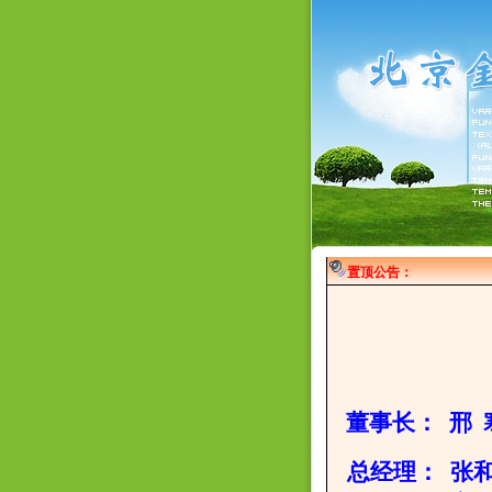
置顶公告：
董事长
： 邢 
总经理： 张和丽