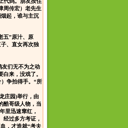
上代鸽。朋友按住
津周传宏）老先生
硝烟起，谁与主沉
老五”原汁、原
直子、直女再次独
鸽友们无不为之动
要白来，没戏了。
价）争拍得手。“所
神龙庄园)举行，由
的酷哥级人物，当
几年里迅速窜红，
。经过多方考证，
滴血，才造就“考夫