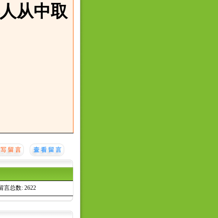
人从中取
留言总数: 2622