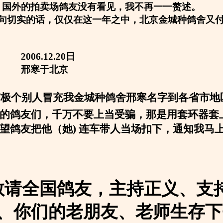
，国外的拍卖场鸽友没有看见，我不再一一赘述。
句切实的话，仅仅在这一年之中，北京金城种鸽舍又付巨
12.20日
于北京
有极个别人冒充我金城种鸽舍邢寒名字到各省市地
的鸽友们，千万不要上当受骗，那是用套环器套
望鸽友把他（她
) 连车带人当场扣下，通知我马
敬请全国鸽友，主持正义、支
、你们的老朋友、老师生存下