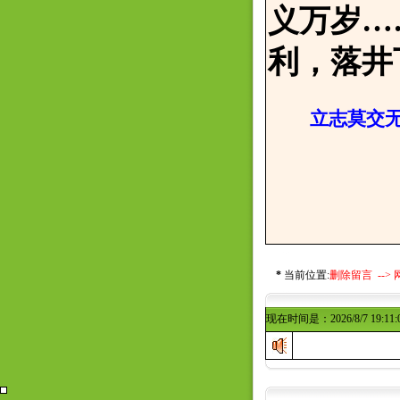
义万岁…
利，落井
立志莫交无
邢寒
2017
*
当前位置:
删除留言 -->
现在时间是：2026/8/7 19:11: