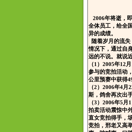
2006年将逝，
全体员工，给全
异的成绩。
随着岁月的流失
情况下，通过自
远的不说。就说
（1）2005年
参与的竞拍活动，
公里预赛中获得4
（2）2006年
斯，鸽舍再次出
（3）2006年
拍卖活动震惊中外
直女竞拍得手，
竞拍，邢老又高