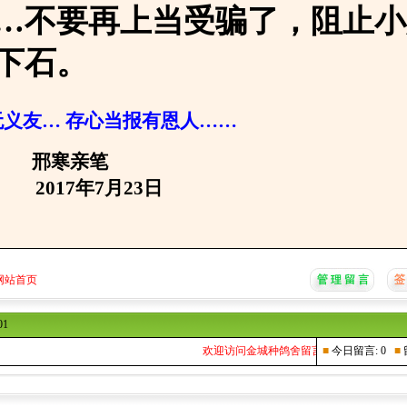
…不要再上当受骗了，阻止小
下石。
义友… 存心当报有恩人……
亲笔
年7月23日
网站首页
01
欢迎访问金城种鸽舍留言本...
■
今日留言: 0
■