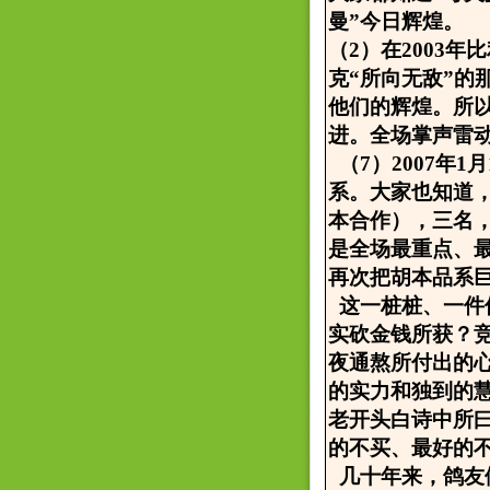
曼”今日辉煌。
（2）在2003年
克“所向无敌”
他们的辉煌。所
进。全场掌声雷
（7）2007年
系。大家也知道
本合作），三名
是全场最重点、
再次把胡本品系
这一桩桩、一件
实砍金钱所获？
夜通熬所付出的
的实力和独到的
老开头白诗中所
的不买、最好的
几十年来，鸽友