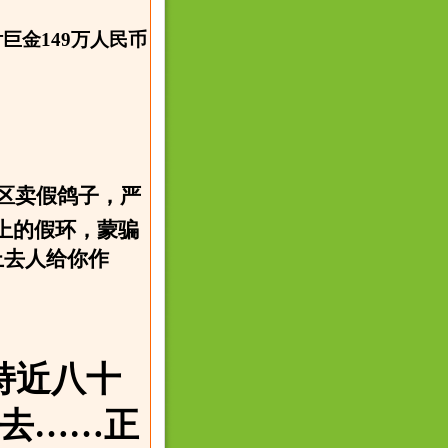
金149万人民币
区卖假鸽子，严
上的假环，蒙骗
上去人给你作
持近八十
去……正