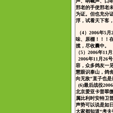
声、呐喊声、口
邢老的手使邢老
为证。但也充分
浮，试看天下客，
（4）2006年
味、原棚！！！
揽，尽收囊中。
（5）2006年1
2006年11月
容，众多鸽友一
慧眼识泰山，鸽舍
向无敌”直子也
(6)最后战役20
北京爱亚卡普翠
属比利时安特卫
声势可以说是如
大家都知道“考夫