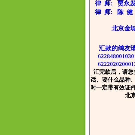
律 师: 贾永发 
律 师: 陈 健 
北京金城种鸽
汇款的鸽友
622848001
62220202000
汇完款后，请您
话、要什么品种
时一定带有效证
北京金城
2008