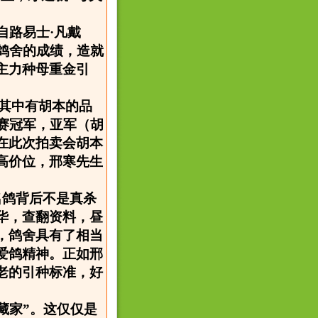
来自路易士·凡戴
鸽舍的成绩，造就
主力种母重金引
，其中有胡本的品
赛冠军，亚军（胡
在此次拍卖会胡本
高价位，邢寒先生
名鸽背后不是真杀
华，查翻资料，昼
，鸽舍具有了相当
爱鸽精神。正如邢
老的引种标准，好
藏家”。这仅仅是