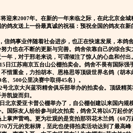
即将迎来2007年。在新的一年来临之际，在此北京金
国的鸽友送上一份最真诚的祝福：预祝全国的鸽友在新
，信鸽事业伴随着社会进步，也正在快速发展，本鸽
身努力也在不断的更新与完善。鸽舍依靠自己的综合实
近一年，对于邢老来说，可谓倾注了惊人的心血和付出
12月15日江苏南京五台山公棚拍卖会。鸽舍不畏有国际
不惜重金，力拍胡本、恩格思等顶级世界名鸽（胡本此
9名、500公里决赛中取得45名）。
4月22号北京大兴蓝羽精舍俱乐部举办的拍卖会。顶级精
手并凯旋而归。
5月1日北京爱亚卡普公棚举办了，自公棚创建以来国内规
。国际友人纷纷参与此次拍卖，鸽舍又将以6万起价的
场上掌声雷鸣。更为壮观的是竞拍那羽花木兰鸽（60万
举70万元的竞标牌，至此也使得拍卖活动达到了最高峰