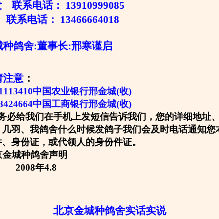
联系电话： 13910999085
联系电话： 13466664018
舍:董事长:邢寒谨启
请注意
：
0301113410中国农业银行邢金城(收)
13424664中国工商银行邢金城(收)
务必给我们在手机上发短信告诉我们，您的详细地址
、几羽、我鸽舍什么时候发鸽子我们会及时电话通知您
件、身份证，或代领人的身份件证。
种鸽舍声明
年4.8
北京金城种鸽舍实话实说