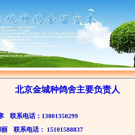
北京金城种鸽舍主要负责人
寒 联系电话：13801350299
 联系电话： 15101588837