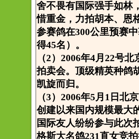
舍不畏有国际强手如林
惜重金，力拍胡本、恩
参赛鸽在300公里预赛中
得45名）。
（2）2006年4月22
拍卖会。顶级精英种鸽
凯旋而归。
（3）2006年5月1日
创建以来国内规模最大
国际友人纷纷参与此次
格斯大名鸽231直女竞