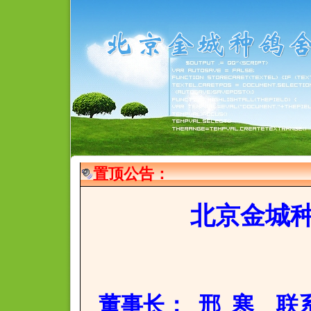
置顶公告：
北京金城
董事长
： 邢 寒 联系电