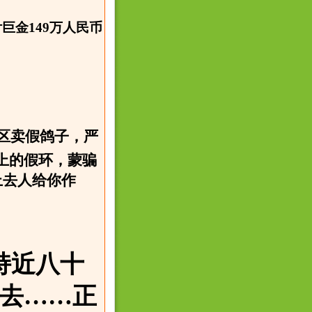
金149万人民币
区卖假鸽子，严
上的假环，蒙骗
上去人给你作
持近八十
去……正