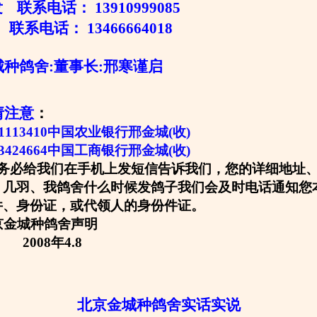
联系电话： 13910999085
联系电话： 13466664018
舍:董事长:邢寒谨启
请注意
：
0301113410中国农业银行邢金城(收)
13424664中国工商银行邢金城(收)
务必给我们在手机上发短信告诉我们，您的详细地址
、几羽、我鸽舍什么时候发鸽子我们会及时电话通知您
件、身份证，或代领人的身份件证。
种鸽舍声明
年4.8
北京金城种鸽舍实话实说