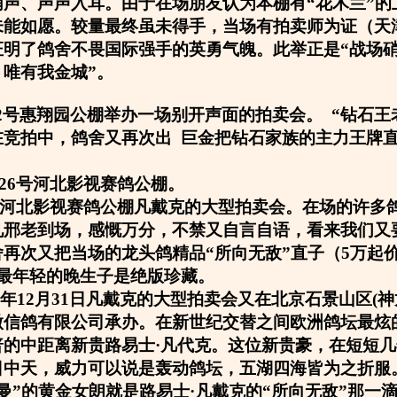
哨声、声声入耳。由于在场朋友认为本棚有“花木兰”的
未能如愿。较量最终虽未得手，当场有拍卖师为证（天
证明了鸽舍不畏国际强手的英勇气魄。此举正是“战场
唯有我金城”。
5月2号惠翔园公棚举办一场别开声面的拍卖会。 “钻石王
在竞拍中，鸽舍又再次出 巨金把钻石家族的主力王牌
1月26号河北影视赛鸽公棚。
26号河北影视赛鸽公棚凡戴克的大型拍卖会。在场的许多
见邢老到场，感慨万分，不禁又自言自语，看来我们又
再次又把当场的龙头鸽精品“所向无敌”直子（5万起
是最年轻的晚生子是绝版珍藏。
06年12月31日凡戴克的大型拍卖会又在北京石景山区(
微信鸽有限公司承办。在新世纪交替之间欧洲鸽坛最炫
普的中距离新贵路易士·凡代克。这位新贵豪，在短短
日中天，威力可以说是轰动鸽坛，五湖四海皆为之折服
曼”的黄金女朗就是路易士·凡戴克的“所向无敌”那一