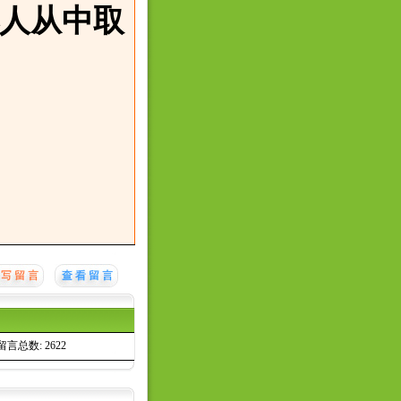
人从中取
留言总数: 2622