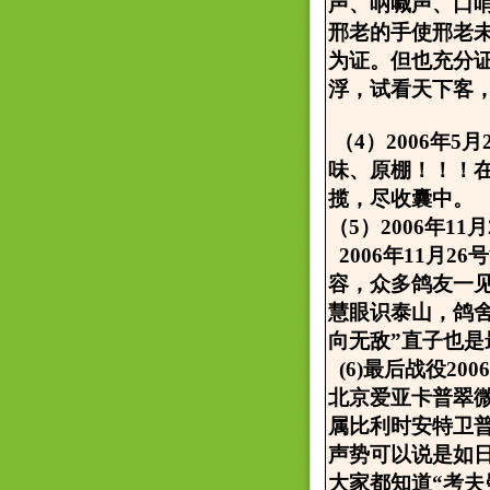
声、呐喊声、口
邢老的手使邢老
为证。但也充分
浮，试看天下客，
（4）2006年
味、原棚！！！
揽，尽收囊中。
（5）2006年1
2006年11月
容，众多鸽友一
慧眼识泰山，鸽舍
向无敌”直子也
(6)最后战役20
北京爱亚卡普翠
属比利时安特卫
声势可以说是如
大家都知道“考夫