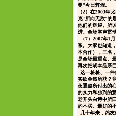
曼”今日辉煌。
（2）在2003年
克“所向无敌”
他们的辉煌。所
进。全场掌声雷
（7）2007年
系。大家也知道
本合作），三名
是全场最重点、
再次把胡本品系
这一桩桩、一件
实砍金钱所获？
夜通熬所付出的
的实力和独到的
老开头白诗中所
的不买、最好的
几十年来，鸽友