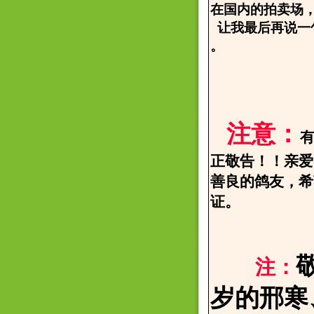
在国内的拍卖场
让我最后再说一
。
2006.
邢寒
注意：
正敬告！！亲爱
善良的鸽友，希
证。
注：
岁的邢寒