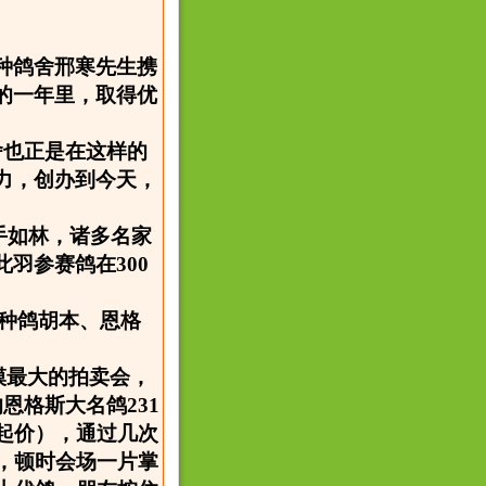
城种鸽舍邢寒先生携
的一年里，取得优
舍也正是在这样的
力，创办到今天，
。
强手如林，诸多名家
羽参赛鸽在300
英种鸽胡本、恩格
模最大的拍卖会，
恩格斯大名鸽231
起价），通过几次
，顿时会场一片掌