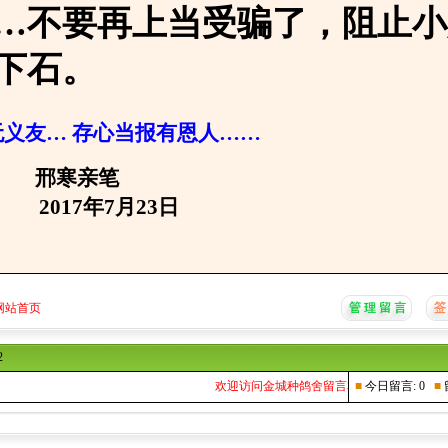
…不要再上当受骗了，阻止小
下石。
义友… 存心当报有恩人……
亲笔
年7月23日
网站首页
2
欢迎访问金城种鸽舍留言本...
■
今日留言: 0
■