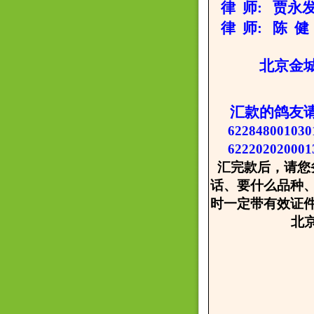
律 师: 贾永发 
律 师: 陈 健 
北京金城种鸽
汇款的鸽友
622848001
62220202000
汇完款后，请您
话、要什么品种
时一定带有效证
北京金城
2008