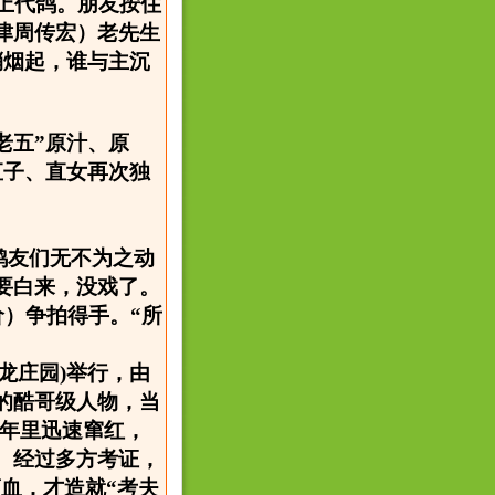
上代鸽。朋友按住
津周传宏）老先生
硝烟起，谁与主沉
老五”原汁、原
直子、直女再次独
鸽友们无不为之动
要白来，没戏了。
价）争拍得手。“所
神龙庄园)举行，由
的酷哥级人物，当
几年里迅速窜红，
。经过多方考证，
滴血，才造就“考夫