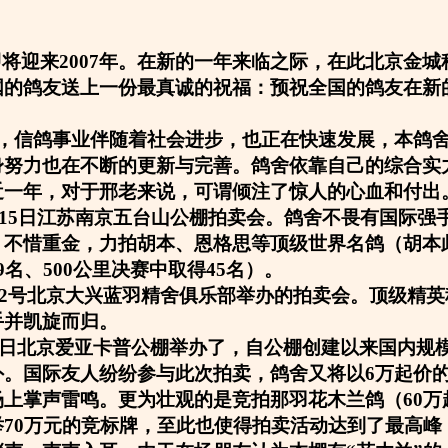
即将迎来2007年。在新的一年来临之际，在此北京金
国的鸽友送上一份最真诚的祝福：预祝全国的鸽友在新
，信鸽事业伴随着社会进步，也正在快速发展，本鸽
身努力也在不断的更新与完善。鸽舍依靠自己的综合实
近一年，对于邢老来说，可谓倾注了惊人的心血和付出
12月15日江苏南京五台山公棚拍卖会。鸽舍不畏有国际
不惜重金，力拍胡本、恩格思等顶级世界名鸽（胡本此
9名、500公里决赛中取得45名）。
4月22号北京大兴蓝羽精舍俱乐部举办的拍卖会。顶级精
手并凯旋而归。
5月1日北京爱亚卡普公棚举办了，自公棚创建以来国内规
。国际友人纷纷参与此次拍卖，鸽舍又将以6万起价的
场上掌声雷鸣。更为壮观的是竞拍那羽花木兰鸽（60万
举70万元的竞标牌，至此也使得拍卖活动达到了最高峰