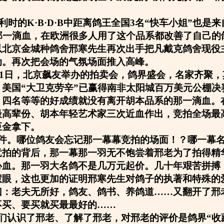
比利时的K·B·D·B中距离鸽王全国3名“快车小姐”也是
的那一滴血，在欧洲很多人用了这个品系都改善了自己的
以北京金城种鸽舍邢寒先生再次出手把凡戴克鸽舍现役
动。再次把会场的气氛场面推入高峰。
1月1日，北京飙友举办的拍卖会，鸽界盛会，名家齐聚
，美国“大卫克劳辛”已赢得南非太阳城百万美元公棚决
，四名等等的好成绩就没有离开胡本品系的那一滴血。
最高辈份、胡本年轻艺术家三次近血作出，竞拍全场最
巨金拿下。
件。哪位鸽友会忘记那一幕幕竞拍的场面！？哪一幕
竞拍的背后，那一幕那一羽无不饱尝着邢老为了拍得精
心血。那一羽大名鸽不是几万元起价。几十年艰苦拼搏
慧眼，这也更加的证明邢寒先生对鸽子的执著和特殊的
曰：老夫无所好，鸽友、鸽书、养鸽道……又翻开了邢
不买、要买就买最最好的……
们认识了邢老、了解了邢老，对邢老的评价是鸽界“收