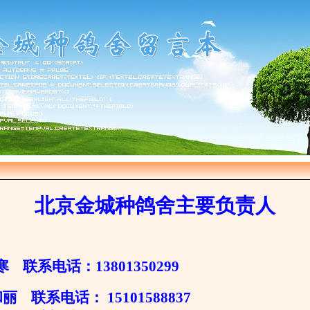
北京金城种鸽舍主要负责人
寒 联系电话：13801350299
 联系电话： 15101588837