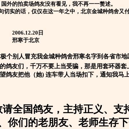
，国外的拍卖场鸽友没有看见，我不再一一赘述。
句切实的话，仅仅在这一年之中，北京金城种鸽舍又付巨
12.20日
于北京
有极个别人冒充我金城种鸽舍邢寒名字到各省市地
的鸽友们，千万不要上当受骗，那是用套环器套
望鸽友把他（她
) 连车带人当场扣下，通知我马
敬请全国鸽友，主持正义、支
、你们的老朋友、老师生存下