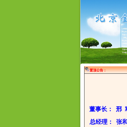
置顶公告：
董事长
： 邢 
总经理： 张和丽