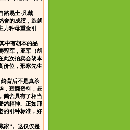
来自路易士·凡戴
鸽舍的成绩，造就
主力种母重金引
，其中有胡本的品
赛冠军，亚军（胡
在此次拍卖会胡本
高价位，邢寒先生
名鸽背后不是真杀
华，查翻资料，昼
，鸽舍具有了相当
爱鸽精神。正如邢
老的引种标准，好
藏家”。这仅仅是