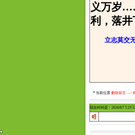
义万岁…
利，落井
立志莫交无
邢寒
2017
*
当前位置:
删除留言 -->
现在时间是：2026/8/7 5:23:5