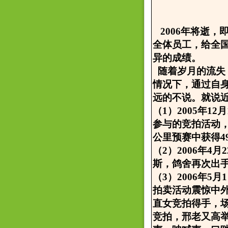
2006年将逝，
全体员工，给全
异的成绩。
随着岁月的流失
情况下，通过自
远的不说。就说
（1）2005年
参与的竞拍活动，
公里预赛中获得4
（2）2006年
斯，鸽舍再次出
（3）2006年
拍卖活动震惊中外
直女竞拍得手，
竞拍，邢老又高