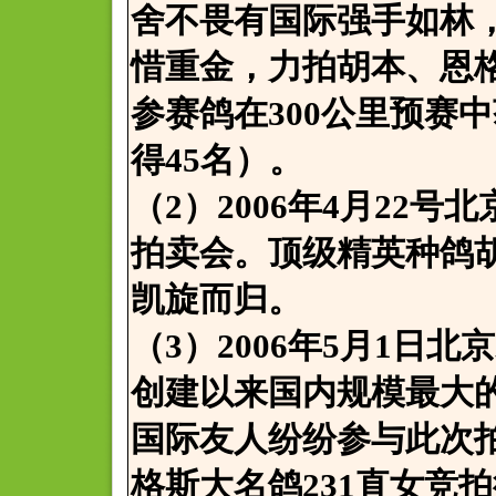
舍不畏有国际强手如林
惜重金，力拍胡本、恩
参赛鸽在300公里预赛中
得45名）。
（2）2006年4月22
拍卖会。顶级精英种鸽
凯旋而归。
（3）2006年5月1日
创建以来国内规模最大
国际友人纷纷参与此次
格斯大名鸽231直女竞