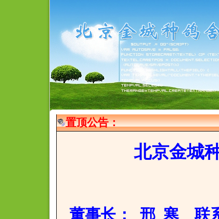
置顶公告：
北京金城
董事长
： 邢 寒 联系电