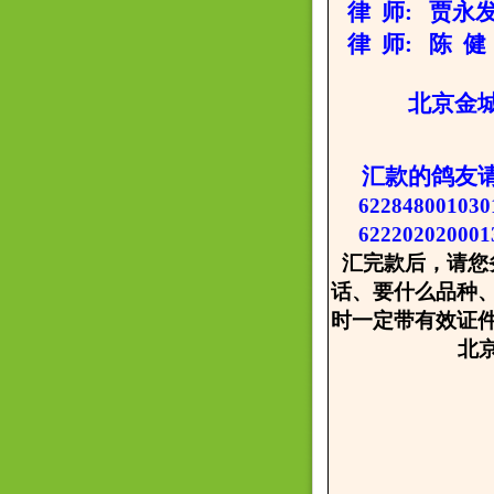
律 师: 贾永发 
律 师: 陈 健 
北京金城种鸽
汇款的鸽友
622848001
62220202000
汇完款后，请您
话、要什么品种
时一定带有效证
北京金城
2008