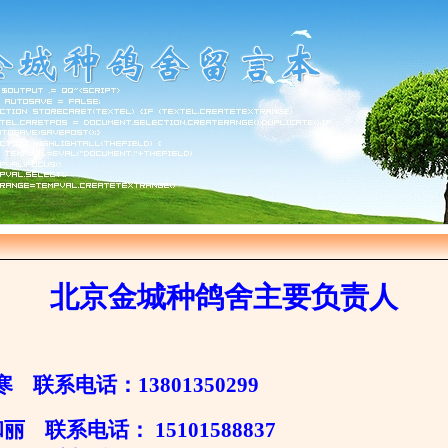
北京金城种鸽舍主要负责人
寒 联系电话：13801350299
 联系电话： 15101588837