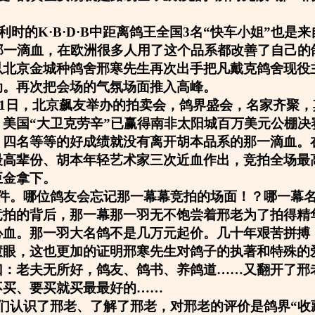
比利时的K·B·D·B中距离鸽王全国3名“快车小姐”也是
的那一滴血，在欧洲很多人用了这个品系都改善了自己的
以北京金城种鸽舍邢寒先生再次出手把凡戴克鸽舍现役
动。再次把会场的气氛场面推入高峰。
1月1日，北京飙友举办的拍卖会，鸽界盛会，名家齐聚
，美国“大卫克劳辛”已赢得南非太阳城百万美元公棚决
，四名等等的好成绩就没有离开胡本品系的那一滴血。
最高辈份、胡本年轻艺术家三次近血作出，竞拍全场最
巨金拿下。
件。哪位鸽友会忘记那一幕幕竞拍的场面！？哪一幕
竞拍的背后，那一幕那一羽无不饱尝着邢老为了拍得精
心血。那一羽大名鸽不是几万元起价。几十年艰苦拼搏
慧眼，这也更加的证明邢寒先生对鸽子的执著和特殊的
曰：老夫无所好，鸽友、鸽书、养鸽道……又翻开了邢
不买、要买就买最最好的……
们认识了邢老、了解了邢老，对邢老的评价是鸽界“收