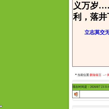
义万岁…
利，落井
立志莫交无
邢寒
2017
*
当前位置:
删除留言 -->
现在时间是：2026/8/7 23:31: