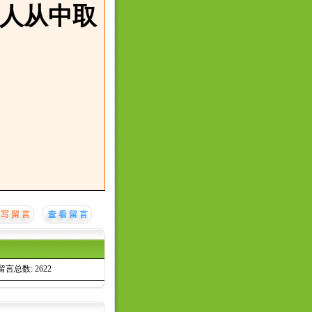
人从中取
留言总数: 2622