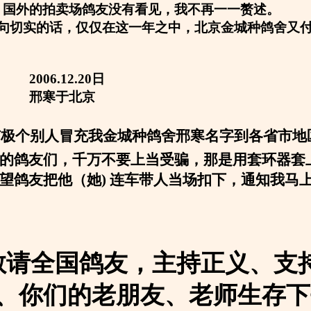
，国外的拍卖场鸽友没有看见，我不再一一赘述。
句切实的话，仅仅在这一年之中，北京金城种鸽舍又付巨
12.20日
于北京
有极个别人冒充我金城种鸽舍邢寒名字到各省市地
的鸽友们，千万不要上当受骗，那是用套环器套
望鸽友把他（她
) 连车带人当场扣下，通知我马
敬请全国鸽友，主持正义、支
、你们的老朋友、老师生存下