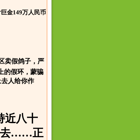
金149万人民币
区卖假鸽子，严
上的假环，蒙骗
上去人给你作
持近八十
去……正