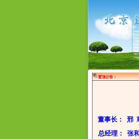
置顶公告：
董事长
： 邢 
总经理： 张和丽