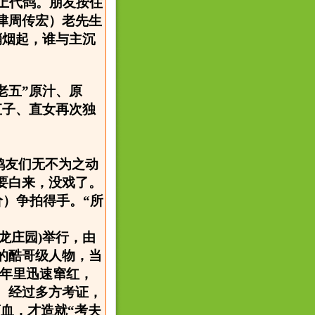
上代鸽。朋友按住
津周传宏）老先生
硝烟起，谁与主沉
老五”原汁、原
直子、直女再次独
鸽友们无不为之动
要白来，没戏了。
价）争拍得手。“所
神龙庄园)举行，由
的酷哥级人物，当
几年里迅速窜红，
。经过多方考证，
滴血，才造就“考夫