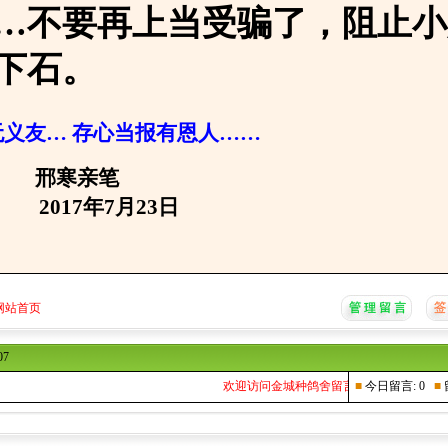
…不要再上当受骗了，阻止小
下石。
义友… 存心当报有恩人……
亲笔
年7月23日
网站首页
07
欢迎访问金城种鸽舍留言本...
■
今日留言: 0
■