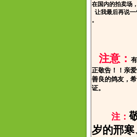
在国内的拍卖场
让我最后再说一
。
2006.
邢寒
注意：
正敬告！！亲爱
善良的鸽友，希
证。
注：
岁的邢寒