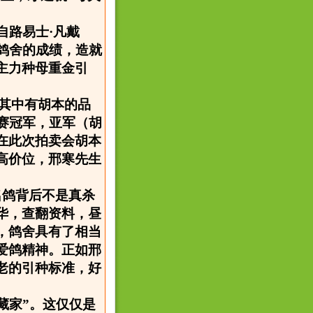
来自路易士·凡戴
鸽舍的成绩，造就
主力种母重金引
，其中有胡本的品
赛冠军，亚军（胡
在此次拍卖会胡本
高价位，邢寒先生
名鸽背后不是真杀
华，查翻资料，昼
，鸽舍具有了相当
爱鸽精神。正如邢
老的引种标准，好
藏家”。这仅仅是