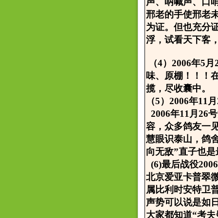
声、呐喊声、口
邢老的手使邢老
为证。但也充分
浮，试看天下客，
（4）2006年
味、原棚！！！
揽，尽收囊中。
（5）2006年1
2006年11月
容，众多鸽友一
慧眼识泰山，鸽舍
向无敌”直子也
(6)最后战役20
北京爱亚卡普翠
属比利时安特卫
声势可以说是如
大家都知道“考夫