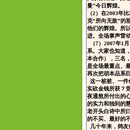
曼”今日辉煌。
（2）在2003年
克“所向无敌”
他们的辉煌。所
进。全场掌声雷
（7）2007年
系。大家也知道
本合作），三名
是全场最重点、
再次把胡本品系
这一桩桩、一件
实砍金钱所获？
夜通熬所付出的
的实力和独到的
老开头白诗中所
的不买、最好的
几十年来，鸽友