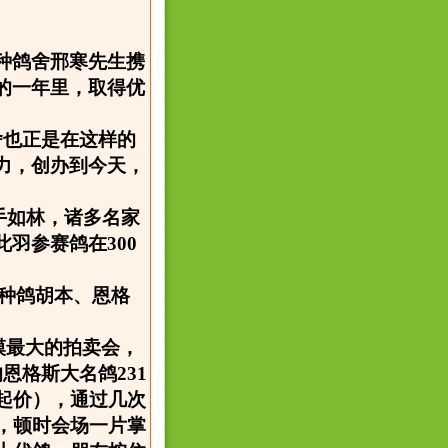
城种鸽舍邢寒先生携
的一年里，取得优
舍也正是在这样的
力，创办到今天，
。
强手如林，诸多名家
羽参赛鸽在300
英种鸽胡本、恩格
模最大的拍卖会，
恩格斯大名鸽231
起价），通过几次
，顿时会场一片掌