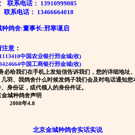
联系电话： 13910999085
联系电话： 13466664018
舍:董事长:邢寒谨启
请注意
：
0301113410中国农业银行邢金城(收)
13424664中国工商银行邢金城(收)
务必给我们在手机上发短信告诉我们，您的详细地址
、几羽、我鸽舍什么时候发鸽子我们会及时电话通知您
件、身份证，或代领人的身份件证。
种鸽舍声明
年4.8
北京金城种鸽舍实话实说