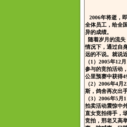
2006年将逝，
全体员工，给全
异的成绩。
随着岁月的流失
情况下，通过自
远的不说。就说
（1）2005年
参与的竞拍活动，
公里预赛中获得4
（2）2006年
斯，鸽舍再次出
（3）2006年
拍卖活动震惊中外
直女竞拍得手，
竞拍，邢老又高