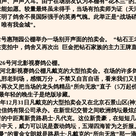
哨声、声声入耳。由于在场朋友认为本棚有“花木兰”的
未能如愿。较量最终虽未得手，当场有拍卖师为证（天
证明了鸽舍不畏国际强手的英勇气魄。此举正是“战场
唯有我金城”。
5月2号惠翔园公棚举办一场别开声面的拍卖会。 “钻石王
在竞拍中，鸽舍又再次出 巨金把钻石家族的主力王牌
1月26号河北影视赛鸽公棚。
26号河北影视赛鸽公棚凡戴克的大型拍卖会。在场的许多
见邢老到场，感慨万分，不禁又自言自语，看来我们又
再次又把当场的龙头鸽精品“所向无敌”直子（5万起
是最年轻的晚生子是绝版珍藏。
06年12月31日凡戴克的大型拍卖会又在北京石景山区(
微信鸽有限公司承办。在新世纪交替之间欧洲鸽坛最炫
普的中距离新贵路易士·凡代克。这位新贵豪，在短短
日中天，威力可以说是轰动鸽坛，五湖四海皆为之折服
曼”的黄金女朗就是路易士·凡戴克的“所向无敌”那一