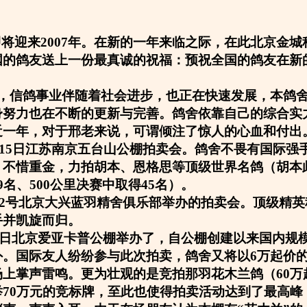
即将迎来2007年。在新的一年来临之际，在此北京金
国的鸽友送上一份最真诚的祝福：预祝全国的鸽友在新
，信鸽事业伴随着社会进步，也正在快速发展，本鸽
身努力也在不断的更新与完善。鸽舍依靠自己的综合实
近一年，对于邢老来说，可谓倾注了惊人的心血和付出
12月15日江苏南京五台山公棚拍卖会。鸽舍不畏有国际
不惜重金，力拍胡本、恩格思等顶级世界名鸽（胡本此
9名、500公里决赛中取得45名）。
4月22号北京大兴蓝羽精舍俱乐部举办的拍卖会。顶级精
手并凯旋而归。
5月1日北京爱亚卡普公棚举办了，自公棚创建以来国内规
。国际友人纷纷参与此次拍卖，鸽舍又将以6万起价的
场上掌声雷鸣。更为壮观的是竞拍那羽花木兰鸽（60万
举70万元的竞标牌，至此也使得拍卖活动达到了最高峰